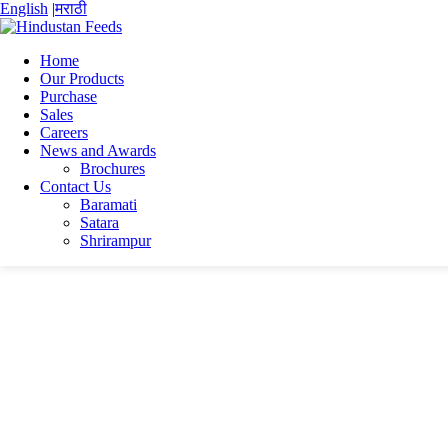
English
|
मराठी
Home
Our Products
Purchase
Home
Sales
RITIK KUMAR
Careers
Ritik_Rajput (3)
News and Awards
Brochures
Ritik_Rajput (3)
Contact Us
Baramati
Satara
Ritik_Rajput (3)
Shrirampur