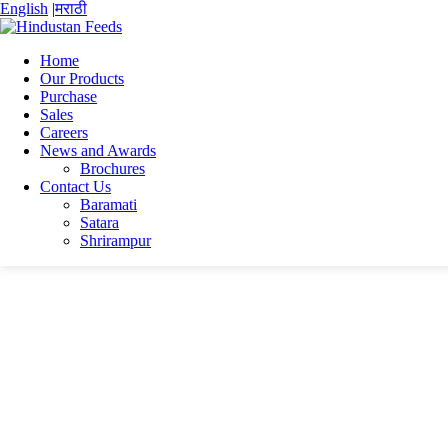
English
|
मराठी
Home
Our Products
Purchase
Home
Sales
Hansraj Beniwal
Careers
CV_Hansraj Beniwal
News and Awards
Brochures
CV_Hansraj Beniwal
Contact Us
Baramati
Satara
CV_Hansraj Beniwal
Shrirampur